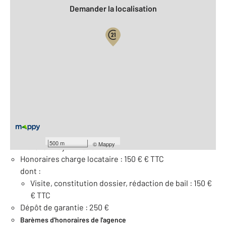
Demander la localisation
Vue globale
2
Surface totale : 15,5 m
À savoir
Loyer de base : 250 € par mois
Provision pour charges : 0.0 €
500 m
©
Mappy
Libre le : 26 juin 2026
Honoraires charge locataire : 150 € € TTC
dont :
Visite, constitution dossier, rédaction de bail : 150 €
€ TTC
Dépôt de garantie : 250 €
Barèmes d'honoraires de l'agence