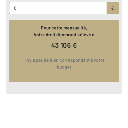
€
Pour cette mensualité,
Votre droit d'emprunt s'élève à
43 106
€
Il n'y a pas de bien correspondant à votre
budget