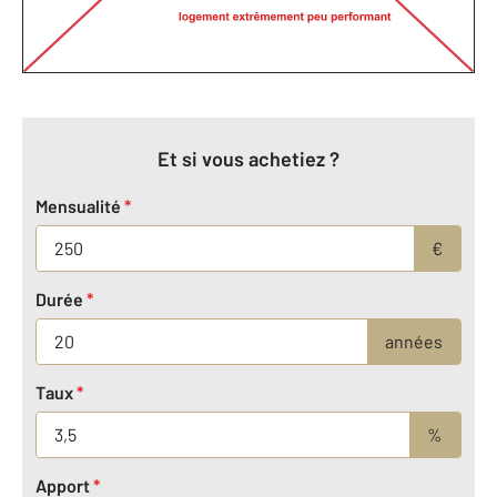
Et si vous achetiez ?
Mensualité
*
€
Durée
*
années
Taux
*
%
Apport
*