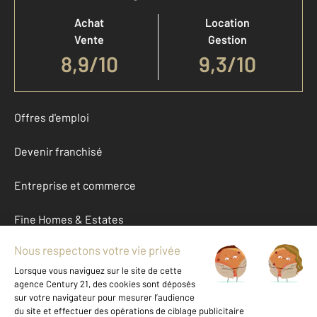
Achat
Location
Vente
Gestion
8,9
/
10
9,3/10
Offres d'emploi
Devenir franchisé
Entreprise et commerce
Fine Homes & Estates
À propos
International