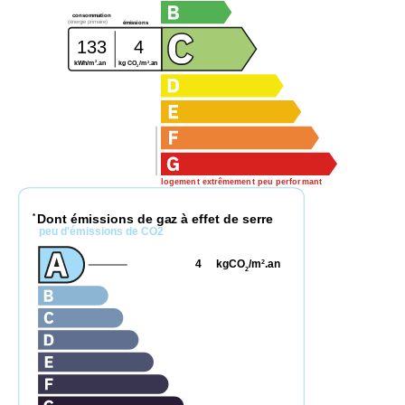
consommation
(énergie primaire)
émissions
133
4
2
2
kg CO
/m
.an
kWh/m
.an
2
logement extrêmement peu performant
Dont émissions de gaz à effet de serre
*
peu d'émissions de CO2
4
kgCO
/m
.an
2
2