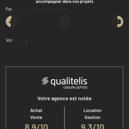
accompagner dans vos projets
Parlons de vous, parlons biens
Contacter l'agence
Demander une estimation
Votre compte :
Accéder à mon compte
Votre agence est notée
Achat
Location
Vente
Gestion
8,9
/
10
9,3/10