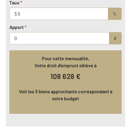
Taux
*
%
Apport
*
€
Pour cette mensualité,
Votre droit d'emprunt s'élève à
108 628
€
Voir les 3 biens approchants correspondant à
votre budget